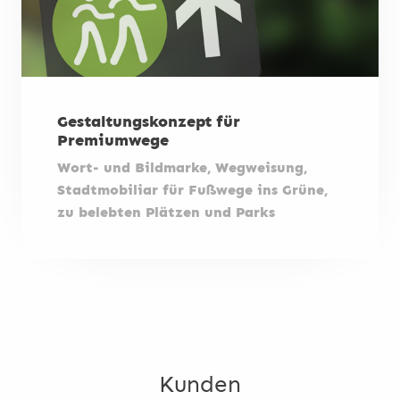
Gestaltungskonzept für
Premiumwege
Wort- und Bildmarke, Wegweisung,
Stadtmobiliar für Fußwege ins Grüne,
zu belebten Plätzen und Parks
Kunden